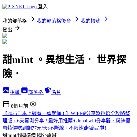
登入
我的部落格
我的部落格後台
我的帳號
登出
甜mInt 。異想生活． 世界探
險．
相簿
部落格
名片
8個月前
【2025日本上網看一篇就懂!!!】WIFI機分享器挑選全攻略整
理版，6天實測分享!! 最好用推薦:Global wifi分享器，粉絲優
惠特價吃到飽77元/天(不斷線、不限速)超高品質!
甜mInt出國準備
國外旅遊