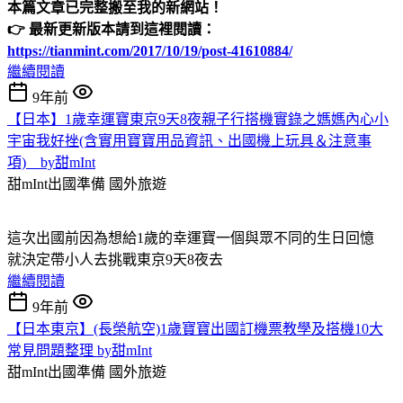
本篇文章已完整搬至我的新網站！
👉
最新更新版本請到這裡閱讀：
https://tianmint.com/2017/10/19/post-41610884/
繼續閱讀
9年前
【日本】1歲幸運寶東京9天8夜親子行搭機實錄之媽媽內心小
宇宙我好挫(含實用寶寶用品資訊、出國機上玩具＆注意事
項) by甜mInt
甜mInt出國準備
國外旅遊
這次出國前因為想給1歲的幸運寶一個與眾不同的生日回憶
就決定帶小人去挑戰東京9天8夜去
繼續閱讀
9年前
【日本東京】(長榮航空)1歲寶寶出國訂機票教學及搭機10大
常見問題整理 by甜mInt
甜mInt出國準備
國外旅遊