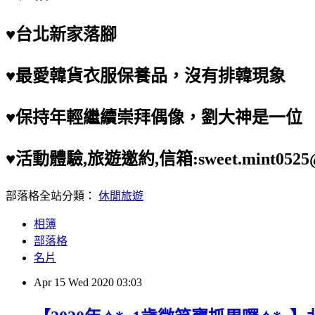
♥台北新家落腳
♥最愛韓貨衣服保養品，沒有排韓現象
♥保持年輕繼續崇拜偶像，劉大神是一位
♥活動體驗,旅遊邀約,信箱:sweet.mint0525@
部落格全站分類：
休閒旅遊
相簿
部落格
名片
Apr
15
Wed
2020
03:03