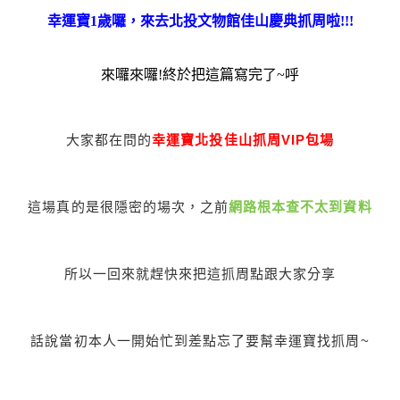
幸運寶1歲囉，來去北投文物館佳山慶典抓周啦!!!
來囉來囉!終於把這篇寫完了~呼
大家都在問的
幸運寶北投佳山抓周VIP包場
這場真的是很隱密的場次，之前
網路根本查不太到資料
所以一回來就趕快來把這抓周點跟大家分享
話說當初本人一開始忙到差點忘了要幫幸運寶找抓周~