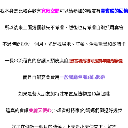
我本身是比較喜歡有
寬敞空間
可以給參加的親友有
貴賓般的回憶
所以後來上面幾個就先不考慮，然後也有考慮自辦抓周宴會
不過時間短短一個月，光是找場地、訂餐、活動籌畫和邀請卡
一長串流程真的會讓人頭皮麻麻
(想當初婚禮可是前年開始籌備)
而且自辦宴會費用
一般餐廳包場3萬5起跳
如果是藝人朋友加特殊布置及禮物是10萬起跳
這真的會讓
美麗天使心
(->想省錢持家)的媽媽們倒退好幾步
好加在倒數一個月的時候，上天派小天使來下凡解答