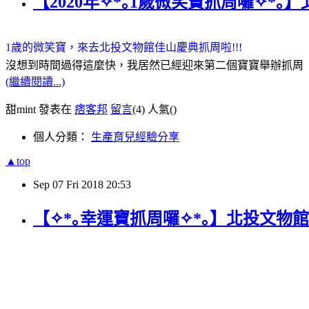
【2020年✧*｡1歲微笑寶抓周囉✧
1歲的微笑寶，來去北投文物館佳山慶典抓周啦!!!
沒想到時間過得這麼快，我居然已經迎來第二個寶寶舉辦抓周
(繼續閱讀...)
甜mint 發表在
痞客邦
留言
(4)
人氣(
)
個人分類：
生產育兒經驗分享
▲top
Sep
07
Fri
2018
20:53
【✧*｡幸運寶抓周囉✧*｡】北投文物