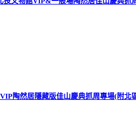
*｡】北投文物館VIP&一般場陶然居佳山慶
館VIP陶然居隱藏版佳山慶典抓周專場(附北