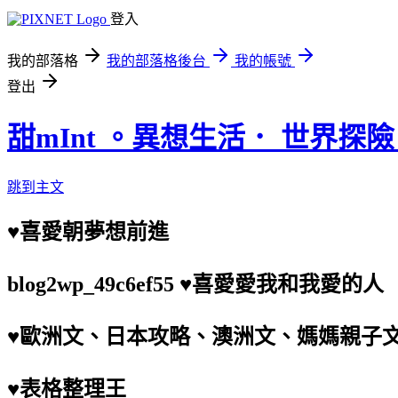
登入
我的部落格
我的部落格後台
我的帳號
登出
甜mInt 。異想生活． 世界探
跳到主文
♥喜愛朝夢想前進
blog2wp_49c6ef55 ♥喜愛愛我和我愛的人
♥歐洲文、日本攻略、澳洲文、媽媽親子
♥表格整理王