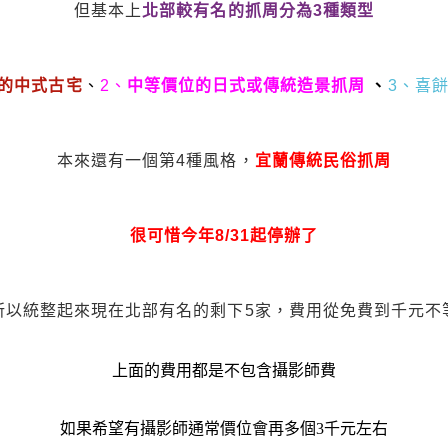
但基本上
北部較有名的抓周分為3種類型
費的中式古宅
、
2、
中等價位的日式或傳統造景抓周
、
3、喜
本來還有一個第4種風格，
宜蘭傳統民俗抓周
很可惜今年8/31起停辦了
所以統整起來現在北部有名的剩下5家，費用從免費到千元不
上面的費用都是不包含攝影師費
如果希望有攝影師通常價位會再多個3千元左右