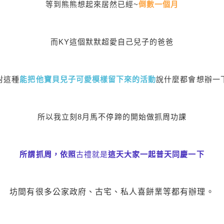
等到熊熊想起來居然已經~
倒數一個月
而KY這個默默超愛自己兒子的爸爸
對這種
能把他寶貝兒子可愛模樣留下來的活動
說什麼都會想辦一
所以我立刻8月馬不停蹄的開始做抓周功課
所謂抓周，
依照
古禮就是
這天大家一起普天同慶一下
坊間有很多公家政府、古宅、私人喜餅業等都有辦理。