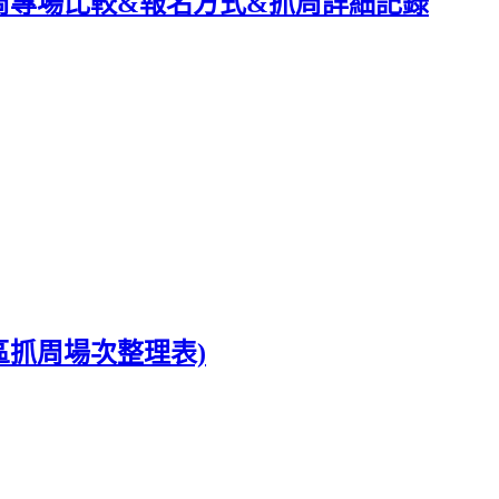
典抓周專場比較&報名方式&抓周詳細記錄
區抓周場次整理表)