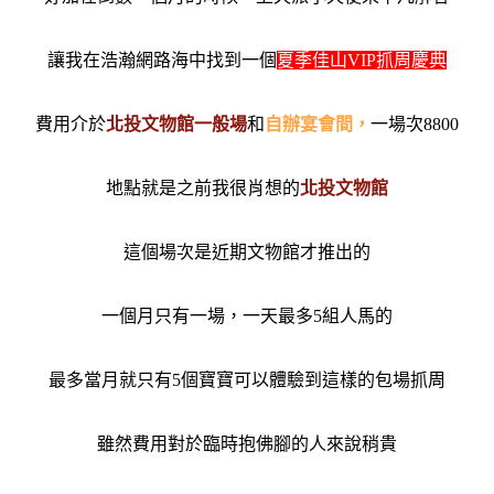
讓我在浩瀚網路海中找到一個
夏季佳山VIP抓周慶典
費用介於
北投文物館一般場
和
自辦宴會間，
一場次8800
地點就是之前我很肖想的
北投文物館
這個場次是近期文物館才推出的
一個月只有一場，一天最多5組人馬的
最多當月就只有5個寶寶可以體驗到這樣的包場抓周
雖然費用對於臨時抱佛腳的人來說稍貴