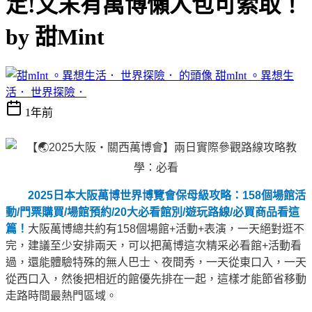
定!文末有萬博懶人包可索取！
by 甜Mint
甜mInt 。異想生
活． 世界探險．
1年前
2025日本大阪萬博世界博覽會保母級攻略：158個場館活
動/門票購買/場館預約/20大必看館別/遊玩路線/必買商品看這
篇！
大阪萬博總共約有158個場館+活動+表演，一天絕對逛不
完，建議至少安排兩天，可以把萬博這次精采必看館+活動看
過，還能體驗特殊的無人巴士、夜間秀，一天從東口入，一天
從西口入，然後把相近的館優先排在一起，這樣才能節省移動
走路時間最熱門區域。