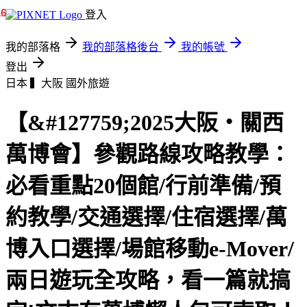
16
登入
我的部落格
我的部落格後台
我的帳號
登出
日本 ▍大阪
國外旅遊
【&#127759;2025大阪・關西
萬博會】參觀路線攻略教學：
必看重點20個館/行前準備/預
約教學/交通選擇/住宿選擇/萬
博入口選擇/場館移動e-Mover/
兩日遊玩全攻略，看一篇就搞