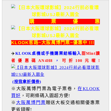
購票優惠
KLOOK客路~大阪萬博門票~優惠中 !!!
✈️
KLOOK桌機或手機購票結帳輸入
甜Mint讀
者
優惠碼AN4H8
，
可折100元喔!
(按我
拿折價劵
)
※大阪萬博門票為電子票卷，
在KLOOK
買好
，可刷條碼入園超方便!
※
大阪萬博門票
贈送大板交通相關優惠票
更省錢喔!