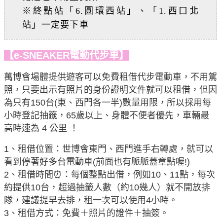
※終點站「6.圓環西站」、「1.西口北
站」一定要下車
【e-SNEAKER電動代步車】
萬博會場體提供遊客可以免費租借代步電動車，不用駕
照，只要出示有照片的身份證明文件就可以租借，但因
為只有150台(東、西門各一半)數量用限，所以採用每
小時登記抽籤，65歲以上、身體不便者優先，車輛最
高時速為 4 公里 ！
1、租借位置：世博會東門、西門進手右轉處，就可以
看到停著好多台電動車(前面也有脈脈蓋章點喔!)
2、租借時間⏰：每個整點出借，例如10、11點，每次
約提供10台，超過抽籤人數（約10幾人）就不開放排
隊，建議提早去排，租一次可以使用4小時。
3、租借方式：免費＋照片的證件＋抽簽。