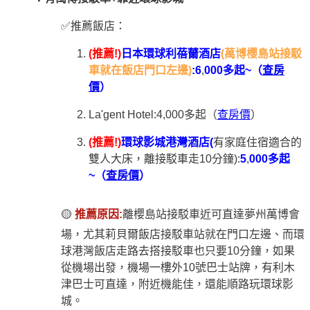
✅推薦飯店：
(推薦!)
日本環球利蓓薾酒店
(萬博櫻島站接駁
車就在飯店門口左邊)
:6
,
000多起~（
查房
價
）
La'gent Hotel:4,000多起（
查房價
）
(推薦!)
環球影城港灣酒店(
有家庭住宿適合的
雙人大床，離接駁車走10分鐘):
5
,
000多起
~（
查房價
）
🟡
推薦原因:
離櫻島站接駁車近可直達夢州萬博會
場，尤其莉貝爾飯店接駁車站就在門口左邊、而環
球港灣飯店走路去搭接駁車也只要10分鐘，如果
從機場出發，機場一樓外10號巴士站牌，有利木
津巴士可直達，附近機能佳，還能順路玩環球影
城。