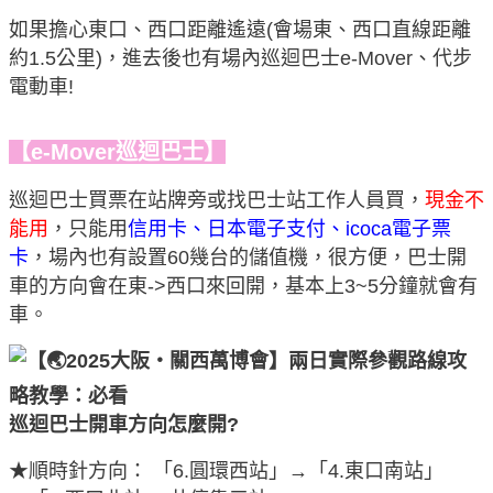
如果擔心東口、西口距離遙遠(會場東、西口直線距離
約1.5公里)，進去後也有場內巡迴巴士e-Mover、代步
電動車!
【e-Mover巡迴巴士】
巡迴巴士買票在站牌旁或找巴士站工作人員買，
現金不
能用
，只能用
信用卡、日本電子支付、icoca電子票
卡
，場內也有設置60幾台的儲值機，很方便，巴士開
車的方向會在東->西口來回開，基本上3~5分鐘就會有
車。
巡迴巴士開車方向怎麼開?
★順時針方向： 「6.圓環西站」→「4.東口南站」