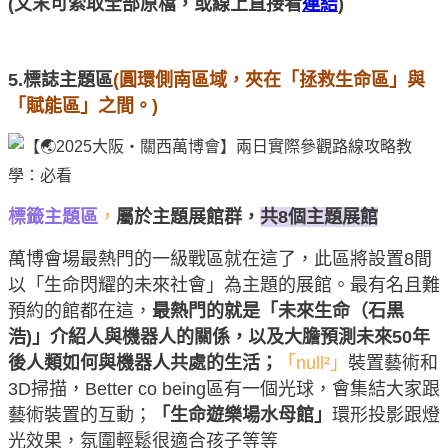
(文末可索取全部原檔，或線上直接看
連結
)
5.標誌主題區
(圓環側南區域，夾在「拯救生命區」與
「賦能區」之間。)
標籤主題區
，
屬於主題展館群，
共8個主題展館
萬博會場最熱門的一級戰區就在這了，此區將設置8間
以「生命閃耀的未來社會」為主題的展館。最有名且難
預約的館都在這，
最熱門的就是「未來生命（石黒
浩)」介紹人與機器人的關係，以及大膽預測未來50年
後人類如何與機器人共處的生活；
「null²」
裝置藝術和
3D掃描，Better co being區有一個光球，會集結大家跟
藝術裝置的互動；
「生命遊樂場水母館」
環形投影跟燈
光效果，氛圍輕鬆很適合孩子等等