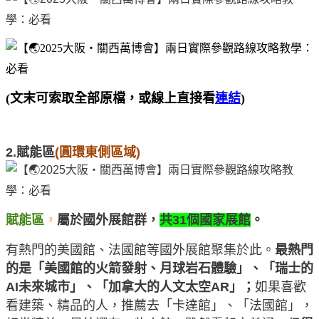
(文末可索取全部原檔，或線上直接看
連結
)
2.賦能區
(圓環東側區域)
賦能區
，
屬於國外展館群，
共
31個國家展館
。
有熱門的美國館、法國館等國外展館聚集於此。
最熱門
的是「美國館的火箭發射、月球岩石體驗」、「瑞士的
AI未來城市」、「加拿大的人文太空AR」；
如果喜歡
看建築、精品的人，推薦去「卡達館」、「法國館」，