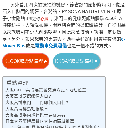
另外善用四次抽選預約機會，節省熱門館排隊時間，像是
西入口熱門的鋼彈、台灣館、PASONA NATUREVERSE原
子小金剛館
；東門口的健康照護館體驗2050年AI
iPS迷你
心臟
健康科技、人類洗衣機、關西綜合館的恐龍體驗等，自從開幕
以來就吸引不少人前來朝聖，因此來萬博前，功課一定要做
足。另外，如果想看的更盡興，過程要好好利用會場提供的
e-
Mover Bus
或是
電動車免費租借
也是一個不錯的方式。
KLOOK購票點這裡🔥
KKDAY購票點這裡🔥
重點整理
大阪EXPO萬博展覽會交通方式、地理位置
大阪萬博要選哪個入口?
大阪萬博東門、西門哪個入口佳?
大阪萬博櫻島站接駁車
大阪萬博場內巡迴巴士e-Mover
日本大阪萬博展覽四大住宿區域推薦
1. 第一區:櫻島站(莉貝爾飯店、環球港灣飯店)