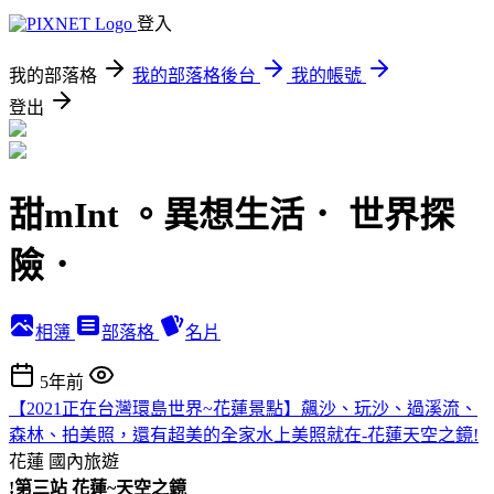
登入
我的部落格
我的部落格後台
我的帳號
登出
甜mInt 。異想生活． 世界探
險．
相簿
部落格
名片
5年前
【2021正在台灣環島世界~花蓮景點】飆沙、玩沙、過溪流、
森林、拍美照，還有超美的全家水上美照就在-花蓮天空之鏡!
花蓮
國內旅遊
!
第三
站 花蓮~天空之鏡