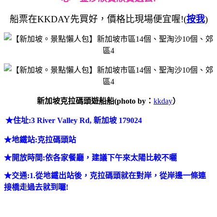
船票在KKDAY先買好，價格比現場便宜喔!(
按我
)
新加坡克拉碼頭遊船船(photo by：
kkday
）
★
住址:3 River Valley Rd, 新加坡 179024
★
地鐵站
:克拉碼頭站
★
開放時間:依各家餐廳，建議下午來太陽比較不曬
★
交通:1.從地鐵
出站後，克拉碼頭就在對岸，從岸邊一條連
接橋走過去就到囉!