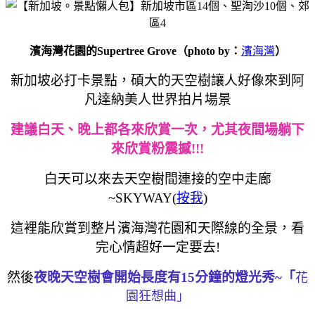
濱海灣花園的Supertree Grove（photo by：
濱海灣
）
新加坡必打卡景點，碩大的天空樹讓人好像來到阿
凡達納美人世界拍片場景
建議白天、晚上都各來欣賞一次，尤其夜間場
躺下
來欣賞粉震撼!!!
白天可以來去天空樹間連接的空中走廊
~SKYWAY(
按我
)
這裡能欣賞到整片濱海灣花園和天際線的全景，看
完心情超好一定要去!
然後
夜晚天空樹會開始長度有15分鐘的燈光秀~「
花
園狂想曲」