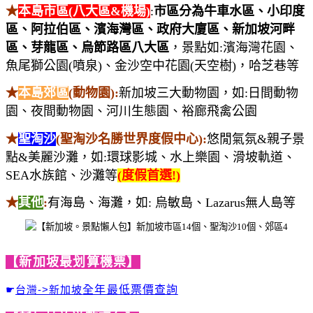
★
本島市區(八大區&機場)
:
市區分為牛車水區、小印度
區、阿拉伯區、濱海灣區、政府大廈區、新加坡河畔
區、芽龍區、烏節路區八大區
，景點如:濱海灣花園、
魚尾獅公園(噴泉)、金沙空中花園(天空樹)，哈芝巷等
★
本島郊區
(動物園)
:
新加坡三大動物園，如:日間動物
園、夜間動物園、河川生態園、裕廊飛禽公園
★
聖淘沙
(聖淘沙名勝世界度假中心)
:
悠閒氣氛&親子景
點&美麗沙灘，如:環球影城、水上樂園、滑坡軌道、
SEA水族館、沙灘等
(度假首選!)
★
其他
:
有海島、海灘，如: 烏敏島、Lazarus無人島等
【新加坡最划算機票】
☛
台灣->新加坡
全年最低票價查詢