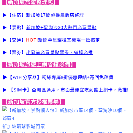
【新加坡旅遊整理包】
▶【住宿】
新加坡17間超推薦飯店整理
▶【景點】
新加坡+聖淘沙30大熱門必玩景點
▶【交通】
HOT!
新開幕星耀樟宜機場一篇搞定
▶【票劵】
出發前必買景點票劵，省錢必備
【新加坡旅遊上網省錢必備】
▶【
WIFI分享器
】
粉絲專屬8折優惠連結+寄回免運費
▶
【SIM卡】
亞洲區通用，市面最便宜吃到飽上網卡
，激推!
【新加坡官方授權票劵】
新加坡環球影城門票