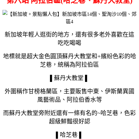
第六站 阿拉伯區(哈芝巷、蘇丹大教堂)
新加坡年輕人逛街的地方，還有很多老外喜歡在這
吃吃喝喝
地標就是
超大金色圓頂
蘇丹大教堂和+
繽紛色彩的哈
芝巷，統稱為阿拉伯區
▌
蘇丹大教堂
▌
外圍稱作甘榜格蘭區，
主要
販售
中東、伊斯蘭異國
風藝術品、阿拉伯香水等
而蘇丹大教堂旁附近還有一條有名的~哈芝巷，色彩
超級鮮豔很好認
▌
哈芝巷
▌