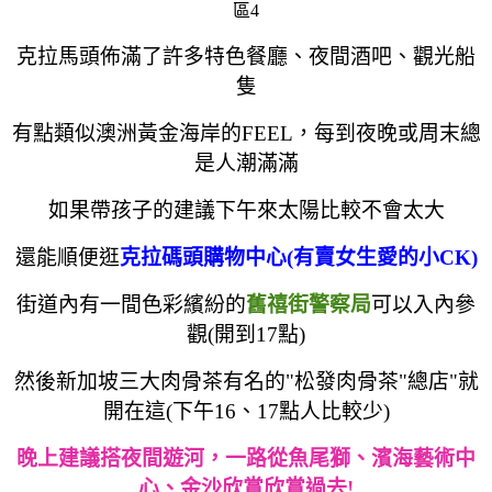
克拉馬頭佈滿了許多特色餐廳、夜間酒吧、觀光船
隻
有點類似澳洲黃金海岸的FEEL，每到夜晚或周末總
是人潮滿滿
如果帶孩子的建議下午來太陽比較不會太大
還能順便逛
克拉碼頭購物中心(有賣女生愛的小CK)
街道內有一間色彩繽紛的
舊禧街警察局
可以入內參
觀(開到17點)
然後新加坡三大肉骨茶有名的"松發肉骨茶"總店"就
開在這(下午16、17點人比較少)
晚上建議搭夜間遊河，一路從魚尾獅、濱海藝術中
心、金沙欣賞欣賞過去!