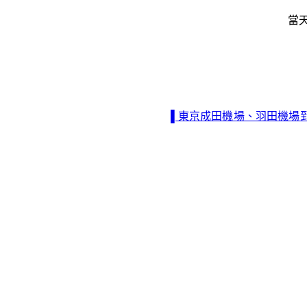
當
▌東京成田機場、羽田機場到輕