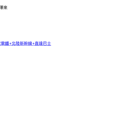
澤來
京成電鐵+北陸新幹線+直達巴士