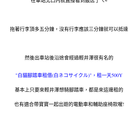
在車站北口內就直接看到飯店了ㄟ~
拖著行李頂多五分鐘，沒有行李應該三分鐘就可以抵達
然後出車站後沿途會經過輕井澤很有名的
"白貓腳踏車租借(白ネコサイクル)"，租一天500Y
基本上只要來輕井澤想騎腳踏車，都是來這邊租的
也有適合帶寶寶一起出遊的電動車和輔助座椅款喔!