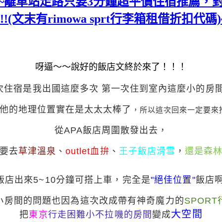
EL~離車站走路只要3分鐘超平價住宿推薦，對面
末有rimowa sprt行李箱租借折扣代碼)~ 
呀逼～～說好的飯店文終於來了！！！
次住宿是我出國這麼多次
第一次住到室內這麼小的房間
他的地理位置實在是太太太棒了
，所以這次回來一定要來
從APA飯店周圍散發出去，
要去
草津溫泉
、
outlet血拚
、
王子飯店滑雪
，
還是森
飯店出來5~10分鐘可搭上車，
完全是
"絕佳位置"
飯店啊
小房間的問題也因為
這次改成帶有
神奇魔力的
SPOR
大空間
把
東京
行走困難小
不拉嘰的房間
變成