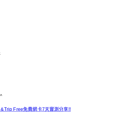
好
^
 &Trip Free免費網卡7天實測分享!!