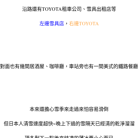
沿路還有TOYOTA租車公司、雪具出租店等
左邊雪具店
，
右邊TOYOTA
對面也有幾間居酒屋、咖啡廳，車站旁也有一間美式的鐵路餐廳
本來還擔心雪季來走過來怕容易滑倒
但日本人清雪速度超快~晚上下過的雪隔天已經清的乾淨溜溜
頂多剩下一點後來結凍的薄冰要小心而已