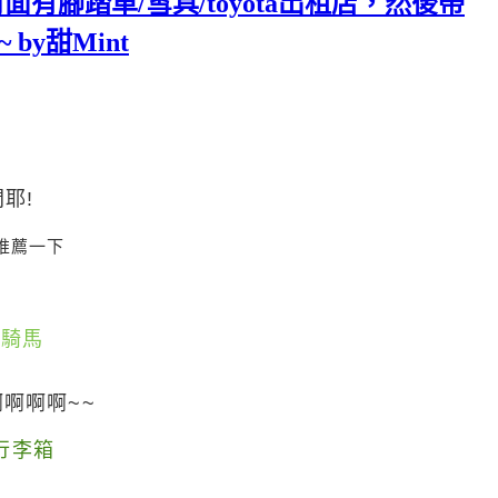
有腳踏車/雪具/toyota出租店，然後帶
by甜Mint
耶!
推薦一下
林騎馬
啊啊啊~~
T行李箱