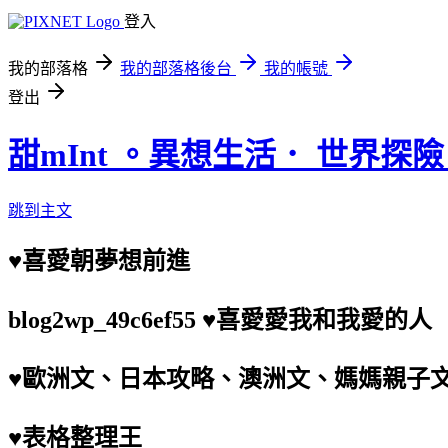
登入
我的部落格
我的部落格後台
我的帳號
登出
甜mInt 。異想生活． 世界探
跳到主文
♥喜愛朝夢想前進
blog2wp_49c6ef55 ♥喜愛愛我和我愛的人
♥歐洲文、日本攻略、澳洲文、媽媽親子
♥表格整理王