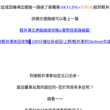
天從成田機場出關後
一路換了兩種車
(SKYLINE+
新幹線
)
殺到輕井
詳細交通路線可以看上一篇
輕井澤交通路線總攻略&實際搭乘路線篇!
井澤來回攻略▌100分鐘往返成田/上野/輕井澤的Skyliner
到達輕井澤車站從北口出來，
飯店離車站真的超近的
~至於到底有多近呢？
請看～～