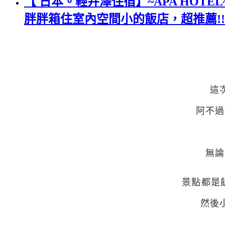
【 日本。輕井澤住宿】~APA HOT
胖胖箱住室內空間小的飯店，超推薦!!!!(文
這
阿不過
無論
景點都是
然後