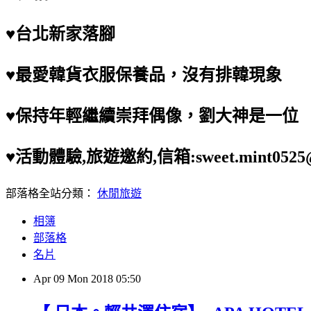
♥台北新家落腳
♥最愛韓貨衣服保養品，沒有排韓現象
♥保持年輕繼續崇拜偶像，劉大神是一位
♥活動體驗,旅遊邀約,信箱:sweet.mint0525@
部落格全站分類：
休閒旅遊
相簿
部落格
名片
Apr
09
Mon
2018
05:50