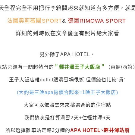
天全程完全不用把行李箱關起來就知道有多方便，就
法國奧莉薇閣SPORT
&
德國RIMOWA SPORT
詳細的到時候在文章後面有照片給大家看
另外除了APA HOTEL，
車站旁還有一間超熱門的
＂輕井澤王子大飯店＂
（東館/西館
王子大飯店離outlet跟滑雪場很近 但價錢也比較"貴"
(大約是三晚apa房價合起來=1晚王子大飯店)
大家可以依照需求來挑選合適的住宿點
我們這次是打算滑雪2天+住輕井澤6天
所以選擇離車站走路3分鐘的
APA HOTEL~輕井澤站前