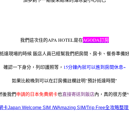
我們這次住的APA HOTEL是在
AGODA訂房
抵達現場的時候 飯店人員已經幫我們把房間、房卡、餐劵準備
確認一下身分，列印護照等，
15分鐘內就可以進到房間休息~
如果比較晚到可以在訂房備註欄註明"預計抵達時間"
然後我們
申請的日本免費網卡
也
直接寄送到飯店
內，真的很方便^
n Welcome SIM /WAmazing SIM/Trip Free全攻略整理