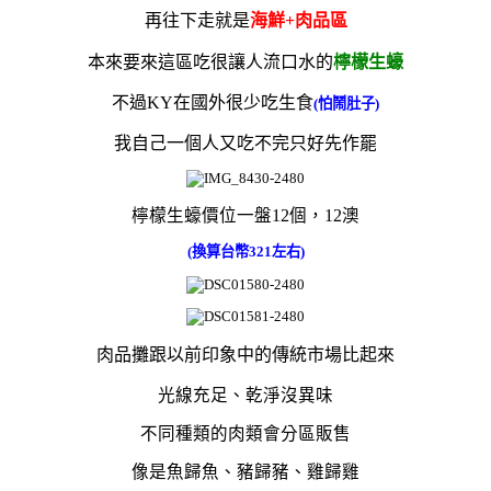
再往下走就是
海鮮+肉品區
本來要來這區吃很讓人流口水的
檸檬生蠔
不過KY在國外很少吃生食
(怕鬧肚子)
我自己一個人又吃不完只好先作罷
檸檬生蠔
價位一盤12個，12澳
(換算台幣321左右)
肉品攤跟以前印象中的傳統市場比起來
光線充足、乾淨
沒異味
不同種類的肉類會分區販售
像是魚歸魚、豬歸豬、雞歸雞