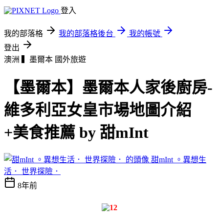
登入
我的部落格
我的部落格後台
我的帳號
登出
澳洲 ▍墨爾本
國外旅遊
【墨爾本】墨爾本人家後廚房-
維多利亞女皇市場地圖介紹
+美食推薦 by 甜mInt
甜mInt 。異想生
活． 世界探險．
8年前