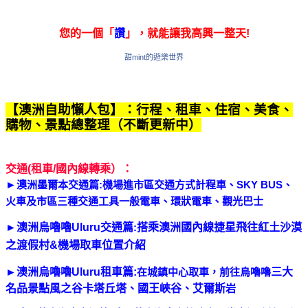
您的一個「
讚
」，就能讓我高興一整天!
甜mint的遊樂世界
【澳洲自助懶人包】：行程、租車、住宿、美食、
購物、景點總整理（不斷更新中）
交通(租車/國內線轉乘）：
►
澳洲
墨爾本交通篇:機場進市區交通方式計程車、SKY BUS、
火車及市區三種交通工具一般電車、環狀電車、觀光巴士
►
澳洲
烏嚕嚕Uluru
交通篇
:
搭乘澳洲國內線捷星飛往紅土沙漠
之渡假村
&機場
取車位置介紹
►
澳洲
烏嚕嚕Uluru租車篇
:
在城鎮中心取車，前往烏嚕嚕
三大
名品景點風之谷卡塔丘塔、國王峽谷、艾爾斯
岩