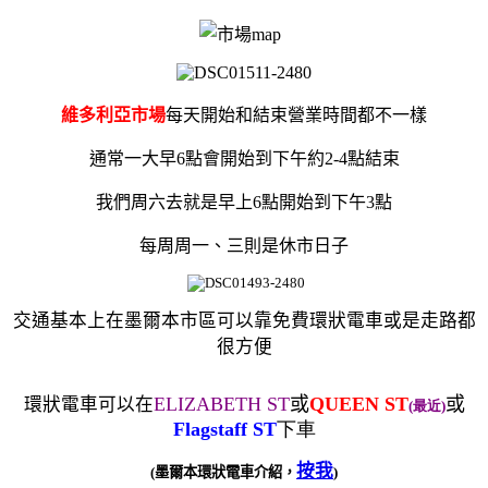
維多利亞市場
每天開始和結束營業時間都不一樣
通常一大早6點會開始到下午約2-4點結束
我們周六去就是早上6點開始到下午3點
每周周一、三則是休市日子
交通
基本上
在墨爾本市區可以靠
免費環狀電車
或是走路都
很方便
ELIZABETH ST
或
QUEEN ST
或
環狀電車可以在
(最近)
Flagstaff ST
下車
按我
(墨爾本環狀電車介紹，
)