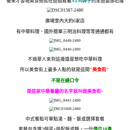
後來才發現美食街就
在這個寫著
ATM牌子
的走道盡頭右邊
廣場室內
大約6家店
有中華料理、國外簡單三明治料理等等通通都有
不過華人來到這邊還是想吃中華料理
所以美食街上
最多人點的就是這間
"
美食街"
不是在繞口令
是這家中華
餐廳的名字就叫做美食街~
中式餐點可
單點湯、麵、飯或選擇
套餐
套餐包含選2個菜+搭配飯或麵，一份
價位10澳