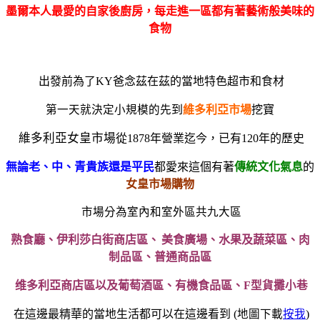
墨爾本人最愛的自家後廚房，每走進一區都有著藝術般美味的
食物
出發前為了KY爸念茲在茲的當地特色超市和食材
第一天就決定小規模的先
到
維多利亞市場
挖寶
維多利亞女皇市場
從1878年營業迄今，已有120年的歷史
無論老、中、青貴族還是平民
都愛來這個有著
傳統文化氣息
的
女皇市場購物
市場
分為室內和室外區共九大區
熟食廳、
伊利莎白街商店區、
美食廣場、
水果及蔬菜區、
肉
制品區、
普通商品區
维
多利亞商店區以及葡萄酒區、
有機食品區、
F
型貨攤小巷
在這邊最精華的當地生活都可以在這邊看到
(
地圖下載
按我
)