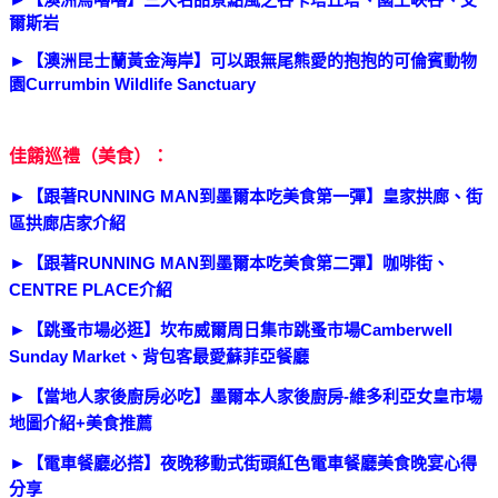
【澳洲烏嚕嚕】三大名品景點風之谷卡塔丘塔、國王峽谷、艾
爾斯岩
►
【澳洲昆士蘭黃金海岸】可以跟無尾熊愛的抱抱的可倫賓動物
園Currumbin Wildlife Sanctuary
佳餚巡禮（美食）：
►
【跟著RUNNING MAN到墨爾本吃美食第一彈】皇家拱廊、街
區拱廊店家介紹
►
【跟著RUNNING MAN到墨爾本吃美食第二彈】咖啡街、
CENTRE PLACE
介紹
►
【跳蚤市場必逛】坎布威爾周日集市跳蚤市場Camberwell
Sunday Market、背包客最愛蘇菲亞餐廳
►
【當地人家後廚房必吃】墨爾本人家後廚房-維多利亞女皇市場
地圖介紹+美食推薦
►
【電車餐廳必搭】夜晚移動式街頭紅色電車餐廳美食晚宴
心得
分享