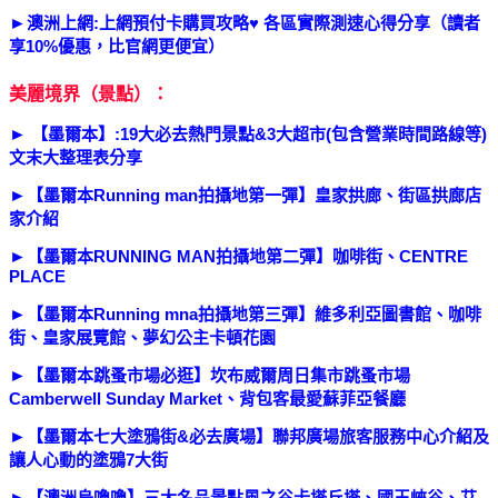
►
澳洲上網:上網預付卡購買攻略♥ 各區實際測速心得分享（讀者
享10%優惠，比官網更便宜）
美麗境界（景點）：
►
【墨爾本】:19大必去熱門景點&3大超市(包含營業時間路線等)
文末大整理表分享
►
【墨爾本Running man拍攝地第一彈】皇家拱廊、街區拱廊店
家介紹
►
【墨爾本RUNNING MAN拍攝地第二彈】咖啡街、CENTRE
PLACE
►
【墨爾本Running mna拍攝地第三彈】維多利亞圖書館、咖啡
街、皇家展覽館、夢幻公主卡頓花園
►
【墨爾本跳蚤市場必逛】坎布威爾周日集市跳蚤市場
Camberwell Sunday Market、背包客最愛蘇菲亞餐廳
►
【墨爾本七大塗鴉街&必去廣場】聯邦廣場旅客服務中心介紹及
讓人心動的塗鴉7大街
►