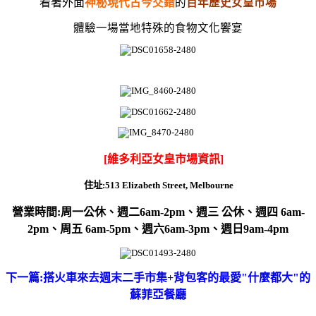
看著外面
神秘現代古今交錯
的
百年歷史女皇市場
體驗一場當地特殊的食物文化饗宴
[維多利亞女皇市場資訊]
住址:513 Elizabeth Street, Melbourne
營業時間:
周一公休、
週二6am-2pm、
週三 公休、
週四 6am-
2pm、
周五 6am-5pm、
週六6am-3pm、
週日9am-4pm
下一篇:搭火車來去週末二手市集+背包客的最愛"什麼都大"的
蘇菲亞餐廳