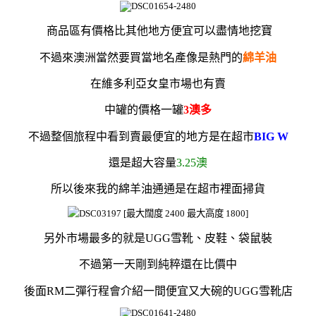
商品區有價格比其他地方便宜可以盡情地挖寶
不過來澳洲當然要買當地名產像是熱門的
綿羊油
在維多利亞女皇市場也有賣
中罐的價格一罐
3澳多
不過整個旅程中看到賣
最便宜的地方是在超市
BIG W
還是超大容量
3.25澳
所以後來我的綿羊油通通是在超市裡面掃貨
另外市場最多的就是UGG雪靴、皮鞋、
袋鼠裝
不過第一天剛到純粹還在比價中
後面RM二彈行程會介紹一間便宜又大碗的UGG雪靴店