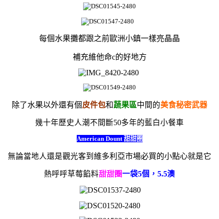
每個水果攤都跟
之前歐洲小鎮一樣
亮晶晶
補充維他命c的好地方
除了水果以外
還有個
皮件包
和
蔬果
區
中間的
美食秘密武器
幾十年歷史
人潮不間斷50多年的
藍白小餐車
American Dount
甜甜圈
無論當地人還是觀光客
到
維多利亞市場必買的小點心就是它
熱呼呼草莓餡料
甜甜圈
一袋5個，5.5澳