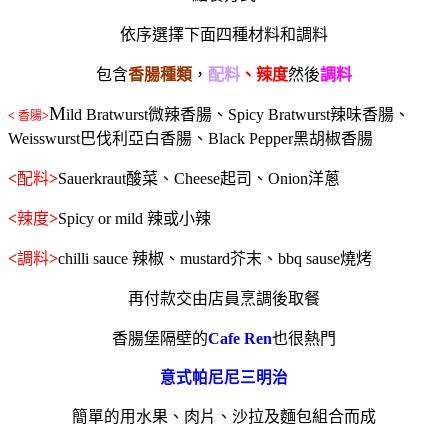
依序選擇下面四種材料和調料
包含
香腸種類
，
配料
、辣度
然後
調料
M
ild Bratwurst
微辣香腸、
Spicy Bratwurst
辣味香腸、
<
香腸
>
Weisswurst
巴伐利亞白香腸、
Black Pepper
黑胡椒香腸
<
配料
>
Sauerkraut
酸菜、
Cheese
起司、
Onion
洋蔥
<
辣度
>
Spicy or mild
辣或小辣
<
調料
>
chilli sauce
辣椒、
mustard
芥末、
bbq sause
燒烤
再付款交由店員烹調後取餐
香腸堡隔壁的
Cafe Ren
也很熱門
意式帕尼尼三明治
簡單的用
水果、肉片、沙拉及麵包組合而成