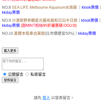
NO.8
SEA LIFE Melbourne Aquarium水族館
｜
klook票價
｜
kkday票價
NO.9
沙漠原野參觀星光藝術展和日出半日遊
｜
klook票價
｜
kkday票價
(
甜MINT粉絲
95折優惠碼:OGU3I)
NO.10
墨爾本租車自駕遊
(比市價便宜50%)
｜
kkday票價
載入更多
公開留言
私密留言
發佈留言
請先
登入
以發表留言。