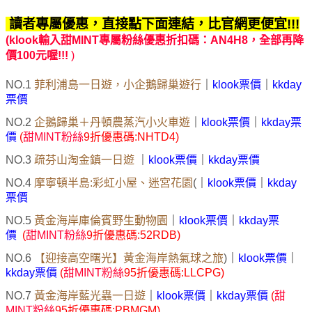
讀者專屬優惠，直接點下面連結，比官網更便宜!!!
(klook輸入甜MINT專屬粉絲優惠折扣碼：
AN4H8
，全部再降
價100元喔!!!
)
NO.1
菲利浦島一日遊，小企鵝歸巢遊行
｜
klook票價
｜
kkday
票價
NO.2
企鵝歸巢＋丹頓農蒸汽小火車遊
｜
klook票價
｜
kkday票
價
(
甜MINT粉絲
9折優惠碼:NHTD4)
NO.3
疏芬山淘金鎮一日遊
｜
klook票價
｜
kkday票價
NO.4
摩寧頓半島:彩虹小屋、迷宮花園
(
｜
klook票價
｜
kkday
票價
NO.5
黃金海岸庫倫賓野生動物園
｜
klook票價
｜
kkday票
價
(
甜MINT粉絲
9折優惠碼:52RDB)
NO.6
【迎接高空曙光】黃金海岸熱氣球之旅
)
｜
klook票價
｜
kkday票價
(
甜MINT粉絲
95折優惠碼:LLCPG)
NO.7
黃金海岸藍光蟲一日遊
｜
klook票價
｜
kkday票價
(
甜
MINT粉絲
95折優惠碼:PBMGM)