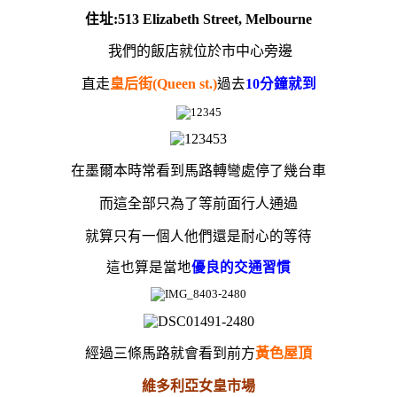
住址:513 Elizabeth Street, Melbourne
我們的飯店就位於市中心旁邊
直走
皇后街(Queen st.)
過去
10分鐘就到
在墨爾本
時常
看到馬路轉彎處停了幾台車
而這全部只為了等前面行人通過
就算只有一個人他們還是耐心的等待
這也算是當地
優良的交通習慣
經過三條馬路就會看到前方
黃色屋頂
維多利亞女皇市場