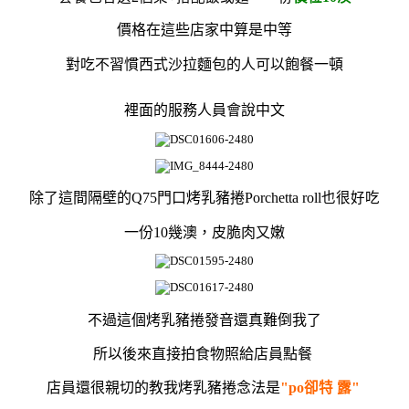
價格在這些店家中算是中等
對吃不習慣西式沙拉麵包的人可以飽餐一頓
裡面的服務人員會說中文
除了這間
隔壁的Q75
門口烤乳豬捲
P
orchetta roll也很好吃
一份10幾澳，皮脆肉又嫩
不過這個烤乳豬捲發音還真難倒我了
所以後來直接拍食物
照給店員點餐
店員還很親切的教我
烤乳豬捲
念法是
"po卻特 露"