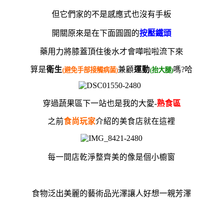
但它們家的不是感應式也沒有手板
開關原來是在下面圓圓的
按壓鐵頭
藥用力將
膝蓋頂住後水才會嘩啦啦流下來
算是
衛生
兼顧
運動
嗎?哈
(避免手部接觸病菌)
(抬大腿)
穿過蔬果區
下一站也是我的大愛
-
熟食區
之前
食尚玩家
介紹的美食店就在這裡
每一間店乾淨整齊美的像是個小櫥窗
食物泛出美麗的藝術品光澤
讓人好想一親芳澤