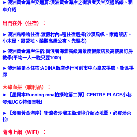
►
澳洲
黃金海岸交通篇
:
澳洲黃金海岸之衝浪者天堂交通路線、租
車介紹
出門在外（住宿）：
►
澳洲烏嚕嚕住宿
:
渡假村內5種住宿選擇(沙漠風帆、家庭飯店、
小木屋、露營地、鴯鶓高級公寓、先驅者)
►
澳洲黃金海岸住宿
:
衝浪者海灘高級海景度假飯店及高樓層訂房
教學(平均一人一晚只要1000
)
►
澳洲
墨爾本住宿:ADINA飯店步行可到市中心皇家拱廊、街區拱
廊
大肆血拼（戰利品）：
►
【墨爾本Running mna拍攝地第二彈】CENTRE PLACE小巷
發現UGG特價雪靴
!
►
【澳洲黃金海岸】衝浪者沙灘主街環境介紹及地圖，必買潘朵
拉
!
隨時上網（WIFI）：