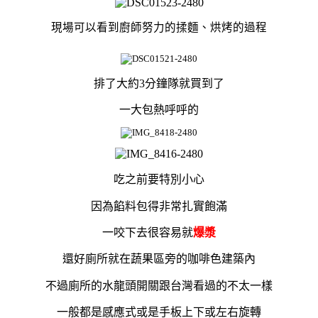
現場可以看到廚師努力的揉麵、烘烤的過程
排了大約3分鐘隊就
買到了
一大包熱呼呼的
吃之前要特別小心
因為餡料包得非常扎實飽滿
一咬下去很容易就
爆漿
還好廁所就在蔬果區旁的咖啡色建築內
不過廁所的水
龍頭開關跟台灣看過的不太一樣
一般都是感應式或是手板上下或左右旋轉